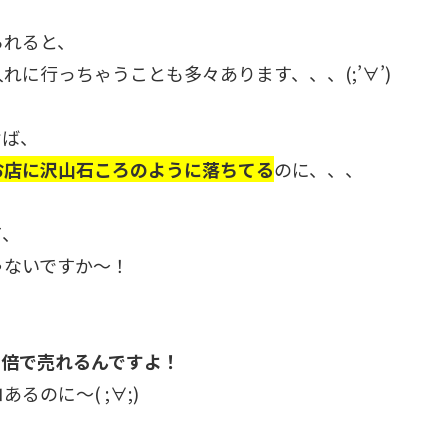
られると、
れに行っちゃうことも多々あります、、、(;’∀’)
けば、
お店に沢山石ころのように落ちてる
のに、、、
て、
ゃないですか～！
0倍で売れるんですよ！
るのに～( ;∀;)