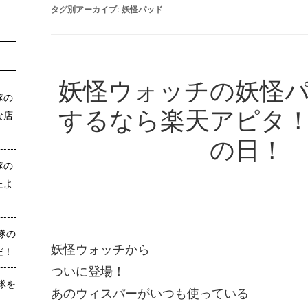
タグ別アーカイブ:
妖怪パッド
妖怪ウォッチの妖怪
隊の
するなら楽天アピタ
な店
の日！
隊の
たよ
隊の
妖怪ウォッチから
だ！
ついに登場！
隊を
あのウィスパーがいつも使っている