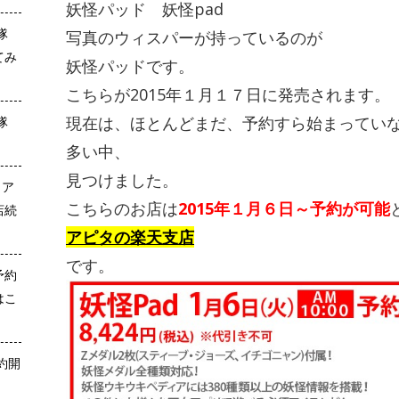
妖怪パッド 妖怪pad
隊
写真のウィスパーが持っているのが
てみ
妖怪パッドです。
こちらが2015年１月１７日に発売されます。
現在は、ほとんどまだ、予約すら始まってい
隊
多い中、
見つけました。
リア
こちらのお店は
2015年１月６日～予約が可能
店続
アピタの楽天支店
です。
予約
はこ
約開