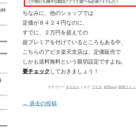
約特
ちなみに、他のショップでは
定価が８４２４円なのに、
すでに、２万円を超えての
超プレミアを付けているところもある中、
こちらのアピタ楽天支店は、定価販売で
しかも送料無料という親切設定ですよね。
要チェック
しておきましょう！
報
カテゴリー:
おもちゃ
| タグ:
アピタ
,
妖怪pad
,
妖怪ウォッ
投稿ナビゲーション
←
過去の投稿