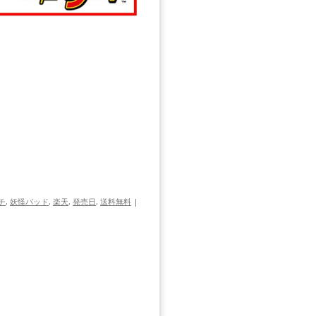
チ
,
妖怪パッド
,
楽天
,
発売日
,
送料無料
|