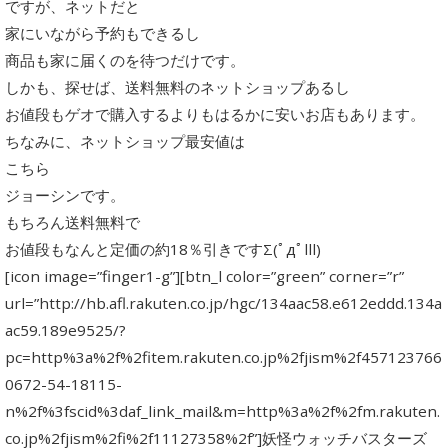
ですが、ネットだと
家にいながら予約もできるし
商品も家に届くのを待つだけです。
しかも、探せば、送料無料のネットショップあるし
お値段もゲオで購入するよりもはるかに安いお店もあります。
ちなみに、ネットショップ最安値は
こちら
ジョーシンです。
もちろん送料無料で
お値段もなんと定価の約18％引きですΣ(ﾟдﾟlll)
[icon image=”finger1-g”][btn_l color=”green” corner=”r”
url=”http://hb.afl.rakuten.co.jp/hgc/134aac58.e612eddd.134a
ac59.189e9525/?
pc=http%3a%2f%2fitem.rakuten.co.jp%2fjism%2f457123766
0672-54-18115-
n%2f%3fscid%3daf_link_mail&m=http%3a%2f%2fm.rakuten.
co.jp%2fjism%2fi%2f11127358%2f”]妖怪ウォッチバスターズ