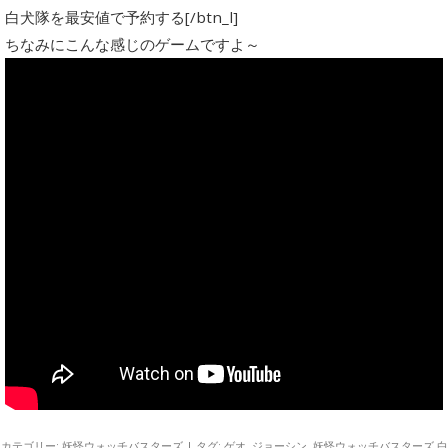
白犬隊を最安値で予約する[/btn_l]
ちなみにこんな感じのゲームですよ～
カテゴリー:
妖怪ウォッチバスターズ
| タグ:
ゲオ
,
ジョーシン
,
妖怪ウォッチバスターズ 白