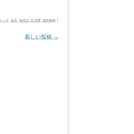
ォッチ
,
楽天
,
発売日
,
白犬隊
,
送料無料
|
新しい投稿
→