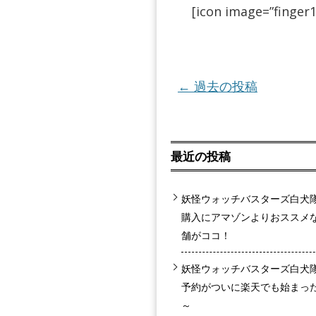
[icon image=”finger1
投稿ナビゲーション
←
過去の投稿
最近の投稿
妖怪ウォッチバスターズ白犬
購入にアマゾンよりおススメ
舗がココ！
妖怪ウォッチバスターズ白犬
予約がついに楽天でも始まっ
～