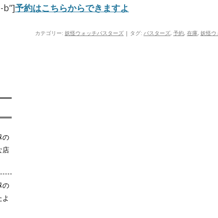
-b”]
予約はこちらからできますよ
カテゴリー:
妖怪ウォッチバスターズ
| タグ:
バスターズ
,
予約
,
在庫
,
妖怪ウ
隊の
な店
隊の
たよ