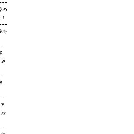
隊の
だ！
隊を
隊
てみ
隊
リア
店続