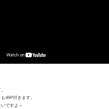
す。
も49P付きます。
たいですよ～